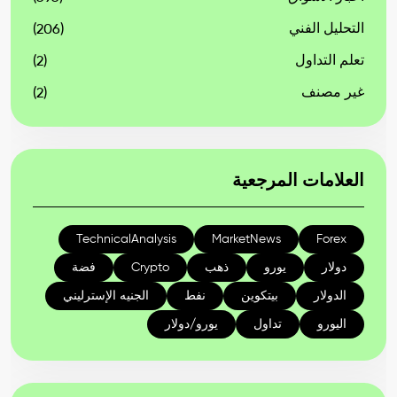
التحليل الفني
(206)
تعلم التداول
(2)
غير مصنف
(2)
العلامات المرجعية
TechnicalAnalysis
MarketNews
Forex
دولار
يورو
ذهب
Crypto
فضة
الدولار
بيتكوين
نفط
الجنيه الإسترليني
اليورو
تداول
يورو/دولار