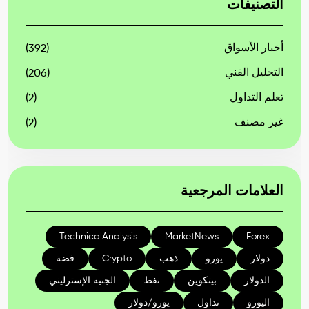
التصنيفات
أخبار الأسواق
(392)
التحليل الفني
(206)
تعلم التداول
(2)
غير مصنف
(2)
العلامات المرجعية
TechnicalAnalysis
MarketNews
Forex
دولار
يورو
ذهب
Crypto
فضة
الدولار
بيتكوين
نفط
الجنيه الإسترليني
اليورو
تداول
يورو/دولار