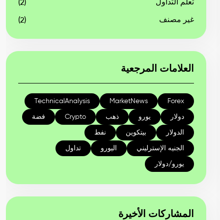
تعلم التداول
(2)
غير مصنف
(2)
العلامات المرجعية
TechnicalAnalysis
MarketNews
Forex
دولار
يورو
ذهب
Crypto
فضة
الدولار
بيتكوين
نفط
الجنيه الإسترليني
اليورو
تداول
يورو/دولار
المشاركات الأخيرة