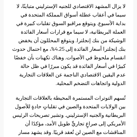
لا يزال المشهد الاقتصادي للجنيه الإسترليني متباينًا، لا
سيما في أعقاب عطلة أسواق المملكة المتحدة في
بداية الأسبوع. ويتوقع مراقبو السوق تقلبات كبيرة في
العملة البريطانية، لا سيما مع قرارات أسعار الفائدة
الوشيكة من بنك إنجلترا. ويتوقع المحللون أن يخفض
بنك إنجلترا أسعار الفائدة إلى 4.25%، مع احتمال حدوث
انقسام ملحوظ في الأصوات. وهناك تكهنات بأن خفضًا
كبيرًا في أسعار الفائدة قد يكون مبررًا في ظل حالة
عدم اليقين الاقتصادي الناجمة عن العلاقات التجارية
الدولية واتجاهات التضخم المحلية.
تُسهم التوترات المستمرة المحيطة بالعلاقات التجارية
بين الولايات المتحدة والصين في تقلباتٍ حادةٍ للأصول
البريطانية والجنيه الإسترليني. وتشير تصريحات الرئيس
الأمريكي إلى صراعٍ تجاريٍّ طويل الأمد، مؤكدًا أن
المناقشات مع الصين لن تُعقد قريبًا. وقد يشهد مسار