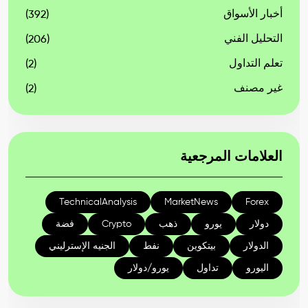
أخبار الأسواق
(392)
التحليل الفني
(206)
تعلم التداول
(2)
غير مصنف
(2)
العلامات المرجعية
TechnicalAnalysis
MarketNews
Forex
دولار
يورو
ذهب
Crypto
فضة
الدولار
بيتكوين
نفط
الجنيه الإسترليني
اليورو
تداول
يورو/دولار