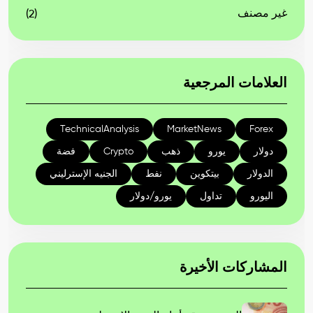
غير مصنف
(2)
العلامات المرجعية
TechnicalAnalysis
MarketNews
Forex
دولار
يورو
ذهب
Crypto
فضة
الدولار
بيتكوين
نفط
الجنيه الإسترليني
اليورو
تداول
يورو/دولار
المشاركات الأخيرة