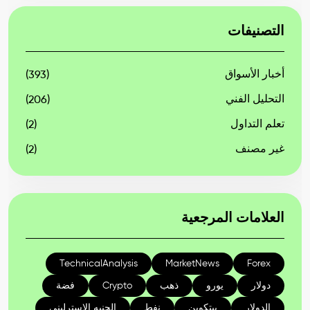
التصنيفات
أخبار الأسواق
(393)
التحليل الفني
(206)
تعلم التداول
(2)
غير مصنف
(2)
العلامات المرجعية
TechnicalAnalysis
MarketNews
Forex
دولار
يورو
ذهب
Crypto
فضة
الدولار
بيتكوين
نفط
الجنيه الإسترليني