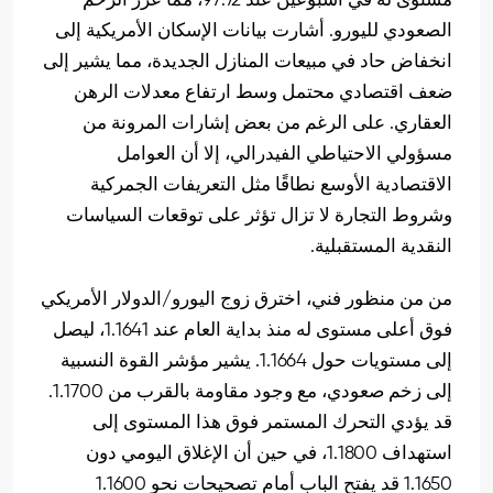
مستوى له في أسبوعين عند 97.72، مما عزز الزخم
الصعودي لليورو. أشارت بيانات الإسكان الأمريكية إلى
انخفاض حاد في مبيعات المنازل الجديدة، مما يشير إلى
ضعف اقتصادي محتمل وسط ارتفاع معدلات الرهن
العقاري. على الرغم من بعض إشارات المرونة من
مسؤولي الاحتياطي الفيدرالي، إلا أن العوامل
الاقتصادية الأوسع نطاقًا مثل التعريفات الجمركية
وشروط التجارة لا تزال تؤثر على توقعات السياسات
النقدية المستقبلية.
من من منظور فني، اخترق زوج اليورو/الدولار الأمريكي
فوق أعلى مستوى له منذ بداية العام عند 1.1641، ليصل
إلى مستويات حول 1.1664. يشير مؤشر القوة النسبية
إلى زخم صعودي، مع وجود مقاومة بالقرب من 1.1700.
قد يؤدي التحرك المستمر فوق هذا المستوى إلى
استهداف 1.1800، في حين أن الإغلاق اليومي دون
1.1650 قد يفتح الباب أمام تصحيحات نحو 1.1600