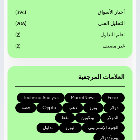
أخبار الأسواق
(394)
التحليل الفني
(206)
تعلم التداول
(2)
غير مصنف
(2)
العلامات المرجعية
TechnicalAnalysis
MarketNews
Forex
دولار
يورو
ذهب
Crypto
فضة
الدولار
بيتكوين
نفط
الجنيه الإسترليني
اليورو
تداول
يورو/دولار