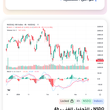
Locked
4h
NSDQ
Indices
NSDQ – التحليل الفني – 4h