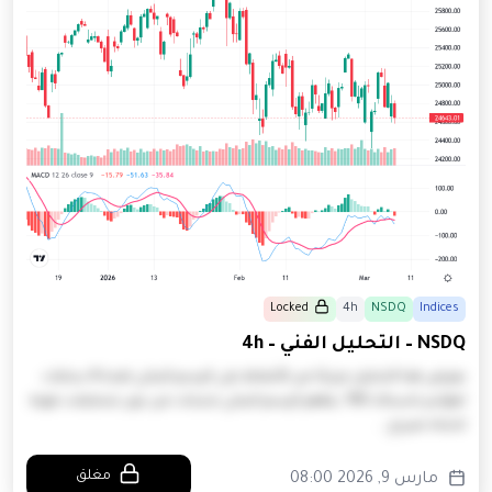
Locked
4h
NSDQ
Indices
NSDQ – التحليل الفني – 4h
يعرض هذا التحليل مزيجًا من الأنماط على الرسم البياني لمدة 4 ساعات
لمؤشر ناسداك 100. يظهر الرسم البياني تذبذبات من دون تشكيلات قوية
لاتجاه صريح.…
مغلق
مارس 9, 2026 08:00