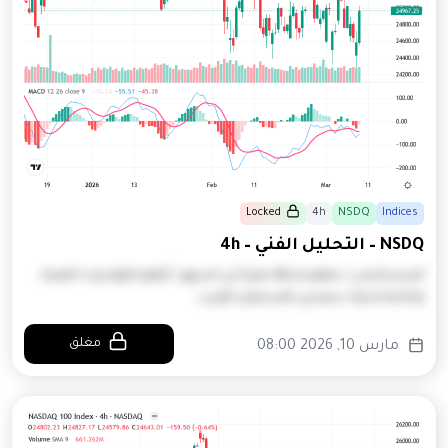
Locked
4h
NSDQ
Indices
NSDQ – التحليل الفني – 4h
الرسم البياني لـ يظهر اتجاهًا معينًا في السوق. تُظهر المؤشرات التقنية
إمكانية لتحرك سعر في المستقبل القريب.
مغلق
مارس 10, 2026 08:00