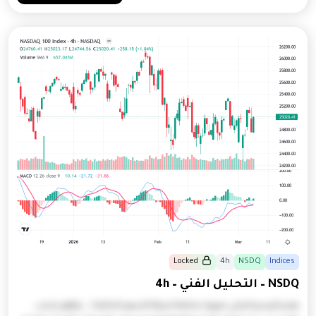
Locked
4h
NSDQ
Indices
NSDQ – التحليل الفني – 4h
يقدم الرسم البياني صورة شاملة لحركة السعر الحالية لـ . يظهر تذبذب