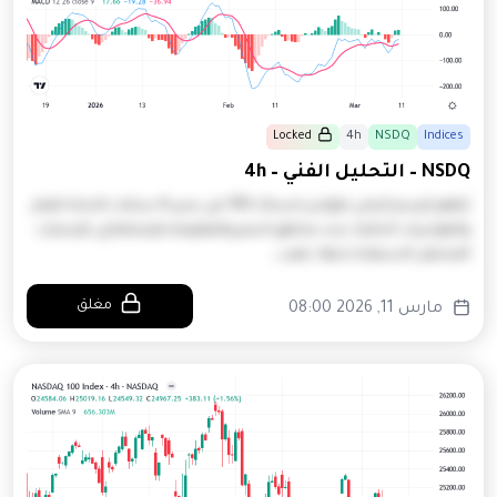
Locked
4h
NSDQ
Indices
NSDQ – التحليل الفني – 4h
يُظهر الرسم البياني لمؤشر ناسداك 100 على مدى 4 ساعات الاتجاه العام
والمؤشرات الحالية. يحدد مناطق الدعم والمقاومة بالإضافة إلى الإشارات
المحتمل الاستفادة منها. يلعب…
مغلق
مارس 11, 2026 08:00