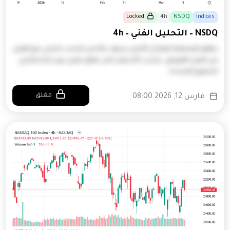
Locked
4h
NSDQ
Indices
NSDQ – التحليل الفني – 4h
يظهر المخطط العام أن الأصل يشهد حالة من التذبذب الجانبي مع القليل
من الميل الهبوطي. تتذبذب الأسعار داخل نطاق معين دون اتجاه واضح.
الشموع المحددة…
مغلق
مارس 12, 2026 08:00