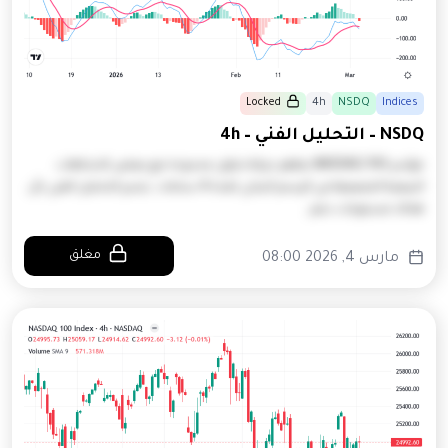
Locked
4h
NSDQ
Indices
NSDQ – التحليل الفني – 4h
مؤشر NASDAQ 100 يظهر حركة تداول محدودة مع بعض الاتجاهات
البيعية الضعيفة في الرسم البياني لمدة 4 ساعات. يشير التحليل الفني بأن
هناك مستويات دعم…
مغلق
مارس 4, 2026 08:00