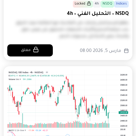
Locked
4h
NSDQ
Indices
NSDQ – التحليل الفني – 4h
يظهر الرسم البياني إشارات على التماسك مع احتمالية حدوث اختراق.
يجب مراقبة الحجم وتأكيدات الشمعات للحصول على فرص دخول
واضحة. ينبغي الانتباه إلى مستويات الدعم…
مغلق
مارس 5, 2026 08:00