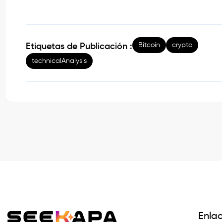
Bitcoin
crypto
Etiquetas de Publicación :
technicalAnalysis
Enla