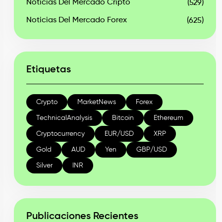
Noticias Del Mercado Cripto
(529)
Noticias Del Mercado Forex
(625)
Etiquetas
Crypto
MarketNews
Forex
TechnicalAnalysis
Bitcoin
Ethereum
Cryptocurrency
EUR/USD
XRP
Gold
AUD
Yen
GBP/USD
Silver
INR
Publicaciones Recientes