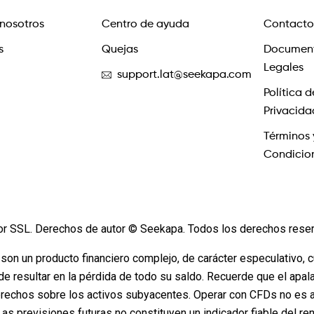
nosotros
Centro de ayuda
Contacto
s
Quejas
Documen
Legales
support.lat@seekapa.com
Política d
Privacida
Términos 
Condicio
or SSL. Derechos de autor © Seekapa. Todos los derechos rese
 son un producto financiero complejo, de carácter especulativo, 
de resultar en la pérdida de todo su saldo. Recuerde que el apa
rechos sobre los activos subyacentes. Operar con CFDs no es a
 Las previsiones futuras no constituyen un indicador fiable del re