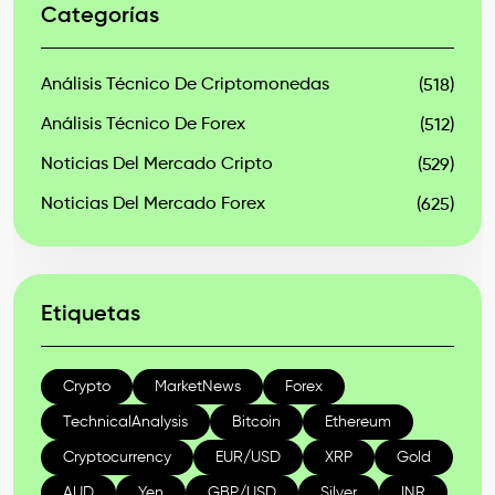
Categorías
Análisis Técnico De Criptomonedas
(518)
Análisis Técnico De Forex
(512)
Noticias Del Mercado Cripto
(529)
Noticias Del Mercado Forex
(625)
Etiquetas
Crypto
MarketNews
Forex
TechnicalAnalysis
Bitcoin
Ethereum
Cryptocurrency
EUR/USD
XRP
Gold
AUD
Yen
GBP/USD
Silver
INR