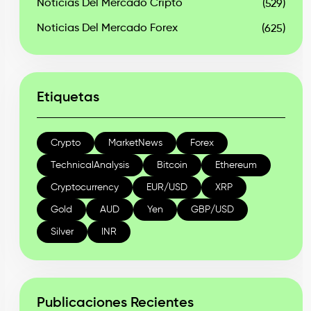
Noticias Del Mercado Cripto
(529)
Noticias Del Mercado Forex
(625)
Etiquetas
Crypto
MarketNews
Forex
TechnicalAnalysis
Bitcoin
Ethereum
Cryptocurrency
EUR/USD
XRP
Gold
AUD
Yen
GBP/USD
Silver
INR
Publicaciones Recientes