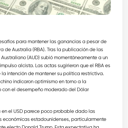
esafíos para mantener las ganancias a pesar de
a de Australia (RBA). Tras la publicación de las
ar Australiano (AUD) subió momentáneamente a un
mpulso alcista. Las actas sugirieron que el RBA es
 la intención de mantener su política restrictiva.
hino indicaron optimismo en torno a la
nto con el desempeño moderado del Dólar
iva en el USD parece poco probable dado las
cas económicas estadounidenses, particularmente
nte electo Donald Trump. Esta expectativa ha