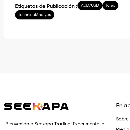
AUD/USD
forex
Etiquetas de Publicación :
technicalAnalysis
Enla
Sobre 
¡Bienvenido a Seekapa Trading! Experimente lo
Precio