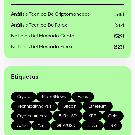
Análisis Técnico De Criptomonedas
(518)
Análisis Técnico De Forex
(512)
Noticias Del Mercado Cripto
(529)
Noticias Del Mercado Forex
(623)
Etiquetas
Crypto
MarketNews
Forex
TechnicalAnalysis
Bitcoin
Ethereum
Cryptocurrency
EUR/USD
XRP
Gold
AUD
Yen
GBP/USD
Silver
INR