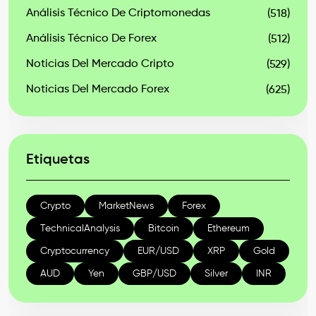
Análisis Técnico De Criptomonedas
(518)
Análisis Técnico De Forex
(512)
Noticias Del Mercado Cripto
(529)
Noticias Del Mercado Forex
(625)
Etiquetas
Crypto
MarketNews
Forex
TechnicalAnalysis
Bitcoin
Ethereum
Cryptocurrency
EUR/USD
XRP
Gold
AUD
Yen
GBP/USD
Silver
INR