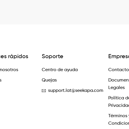
ces rápidos
Soporte
Empres
nosotros
Centro de ayuda
Contacto
s
Quejas
Documen
Legales
support.lat@seekapa.com
Política d
Privacida
Términos 
Condicio