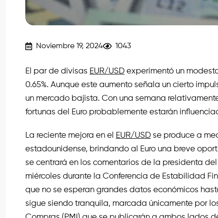
Noviembre 19, 2024
1043
El par de divisas
EUR/USD
experimentó un modesto
0.65%. Aunque este aumento señala un cierto impulso
un mercado bajista. Con una semana relativamente
fortunas del Euro probablemente estarán influenc
La reciente mejora en el
EUR/USD
se produce a med
estadounidense, brindando al Euro una breve oport
se centrará en los comentarios de la presidenta del
miércoles durante la Conferencia de Estabilidad Fi
que no se esperan grandes datos económicos hasta
sigue siendo tranquila, marcada únicamente por los
Compras (PMI) que se publicarán a ambos lados del