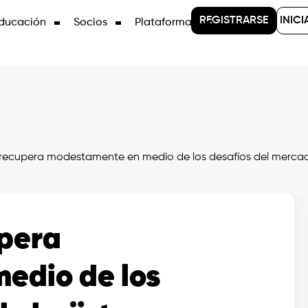
REGISTRARSE
INICI
ducación
Socios
Plataformas
recupera modestamente en medio de los desafíos del mercad
upera
edio de los