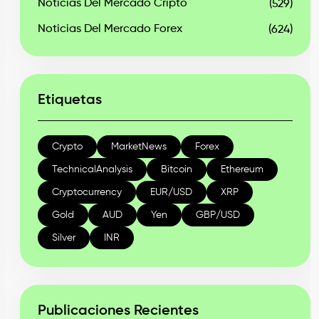
Noticias Del Mercado Cripto
(529)
Noticias Del Mercado Forex
(624)
Etiquetas
Crypto
MarketNews
Forex
TechnicalAnalysis
Bitcoin
Ethereum
Cryptocurrency
EUR/USD
XRP
Gold
AUD
Yen
GBP/USD
Silver
INR
Publicaciones Recientes