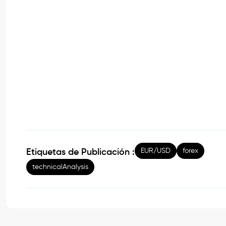
EUR/USD
forex
Etiquetas de Publicación :
technicalAnalysis