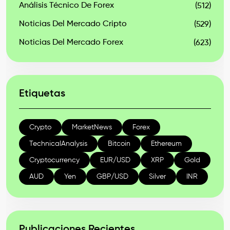
Análisis Técnico De Forex
(512)
Noticias Del Mercado Cripto
(529)
Noticias Del Mercado Forex
(623)
Etiquetas
Crypto
MarketNews
Forex
TechnicalAnalysis
Bitcoin
Ethereum
Cryptocurrency
EUR/USD
XRP
Gold
AUD
Yen
GBP/USD
Silver
INR
Publicaciones Recientes