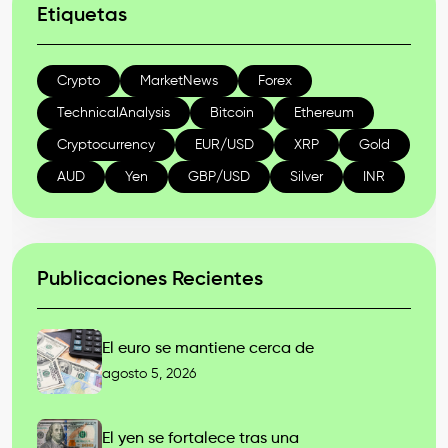
Etiquetas
Crypto
MarketNews
Forex
TechnicalAnalysis
Bitcoin
Ethereum
Cryptocurrency
EUR/USD
XRP
Gold
AUD
Yen
GBP/USD
Silver
INR
Publicaciones Recientes
El euro se mantiene cerca de
agosto 5, 2026
El yen se fortalece tras una