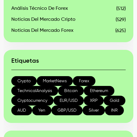
Análisis Técnico De Forex
(512)
Noticias Del Mercado Cripto
(529)
Noticias Del Mercado Forex
(625)
Etiquetas
Crypto
MarketNews
Forex
TechnicalAnalysis
Bitcoin
Ethereum
Cryptocurrency
EUR/USD
XRP
Gold
AUD
Yen
GBP/USD
Silver
INR