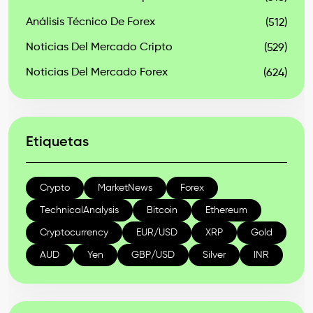
Análisis Técnico De Forex
(512)
Noticias Del Mercado Cripto
(529)
Noticias Del Mercado Forex
(624)
Etiquetas
Crypto
MarketNews
Forex
TechnicalAnalysis
Bitcoin
Ethereum
Cryptocurrency
EUR/USD
XRP
Gold
AUD
Yen
GBP/USD
Silver
INR