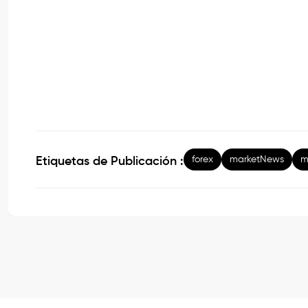
forex
marketNews
m
Etiquetas de Publicación :