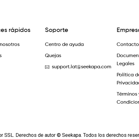
ces rápidos
Soporte
Empres
nosotros
Centro de ayuda
Contacto
s
Quejas
Documen
Legales
support.lat@seekapa.com
Política d
Privacida
Términos 
Condicio
or SSL. Derechos de autor © Seekapa. Todos los derechos rese