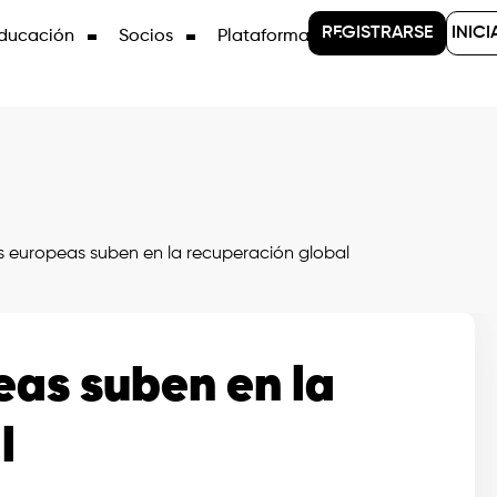
REGISTRARSE
INICI
ducación
Socios
Plataformas
 europeas suben en la recuperación global
eas suben en la
l