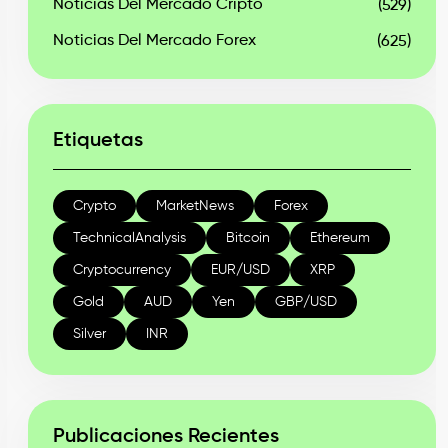
Noticias Del Mercado Cripto
(529)
Noticias Del Mercado Forex
(625)
Etiquetas
Crypto
MarketNews
Forex
TechnicalAnalysis
Bitcoin
Ethereum
Cryptocurrency
EUR/USD
XRP
Gold
AUD
Yen
GBP/USD
Silver
INR
Publicaciones Recientes