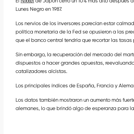
El
Nikkei
de Japón cerró un 10% más alto después d
Lunes Negro en 1987.
Los nervios de los inversores parecían estar calm
política monetaria de la Fed se opusieron a las pr
que el banco central tendría que recortar las tasas 
Sin embargo, la recuperación del mercado del mart
dispuestos a hacer grandes apuestas, reevaluando 
catalizadores alcistas.
Los principales índices de España, Francia y Aleman
Los datos también mostraron un aumento más fuerte
alemanes, lo que brindó algo de esperanza para 