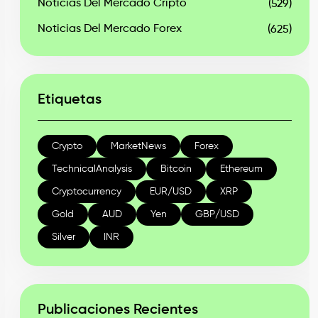
Noticias Del Mercado Cripto
(529)
Noticias Del Mercado Forex
(625)
Etiquetas
Crypto
MarketNews
Forex
TechnicalAnalysis
Bitcoin
Ethereum
Cryptocurrency
EUR/USD
XRP
Gold
AUD
Yen
GBP/USD
Silver
INR
Publicaciones Recientes