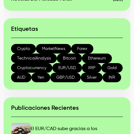
Etiquetas
Crypto
MarketNews
Forex
TechnicalAnalysis
Bitcoin
Ethereum
Cryptocurrency
EUR/USD
XRP
Gold
AUD
Yen
GBP/USD
Silver
INR
Publicaciones Recientes
El EUR/CAD sube gracias a los