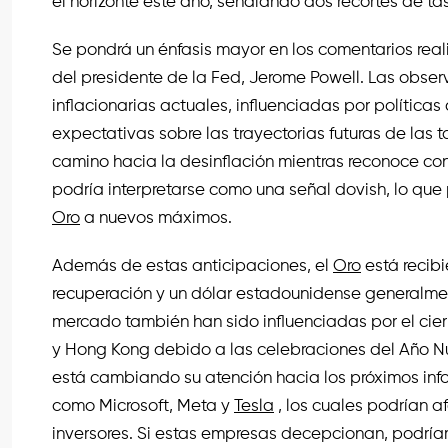
el horizonte este año, señalando dos recortes de t
Se pondrá un énfasis mayor en los comentarios real
del presidente de la Fed, Jerome Powell. Las obser
inflacionarias actuales, influenciadas por políticas
expectativas sobre las trayectorias futuras de las t
camino hacia la desinflación mientras reconoce con
podría interpretarse como una señal dovish, lo que
Oro
a nuevos máximos.
Además de estas anticipaciones, el
Oro
está recib
recuperación y un dólar estadounidense generalmen
mercado también han sido influenciadas por el cie
y Hong Kong debido a las celebraciones del Año Nu
está cambiando su atención hacia los próximos in
como Microsoft, Meta y
Tesla
, los cuales podrían a
inversores. Si estas empresas decepcionan, podría