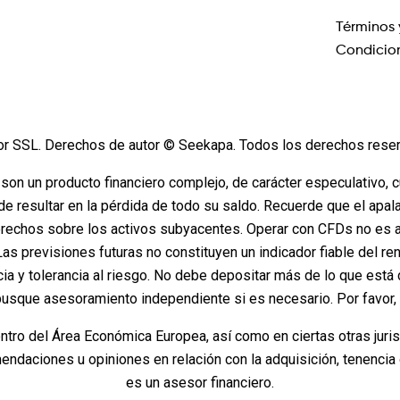
Términos 
Condicio
or SSL. Derechos de autor © Seekapa. Todos los derechos rese
 son un producto financiero complejo, de carácter especulativo, 
de resultar en la pérdida de todo su saldo. Recuerde que el apa
rechos sobre los activos subyacentes. Operar con CFDs no es a
 Las previsiones futuras no constituyen un indicador fiable del re
cia y tolerancia al riesgo. No debe depositar más de lo que e
busque asesoramiento independiente si es necesario. Por favor
entro del Área Económica Europea, así como en ciertas otras jur
ndaciones u opiniones en relación con la adquisición, tenencia 
es un asesor financiero.