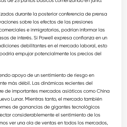
asas de 25 puntos básicos comenzando en junio.
izados durante la posterior conferencia de prensa
vaciones sobre los efectos de las presiones
 comerciales e inmigratorias, podrían informar las
asas de interés. Si Powell expresa confianza en un
diciones debilitantes en el mercado laboral, esto
 podría empujar potencialmente los precios del
iendo apoyo de un sentimiento de riesgo en
te más débil. Las dinámicas recientes del
rre de importantes mercados asiáticos como China
evo Lunar. Mientras tanto, el mercado también
formes de ganancias de gigantes tecnológicos
fectar considerablemente el sentimiento de los
mos ver una ola de ventas en todos los mercados,