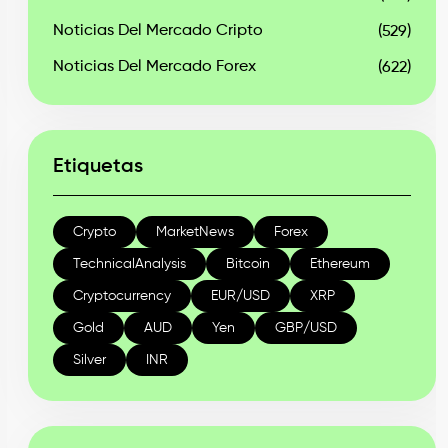
Noticias Del Mercado Cripto
(529)
Noticias Del Mercado Forex
(622)
Etiquetas
Crypto
MarketNews
Forex
TechnicalAnalysis
Bitcoin
Ethereum
Cryptocurrency
EUR/USD
XRP
Gold
AUD
Yen
GBP/USD
Silver
INR