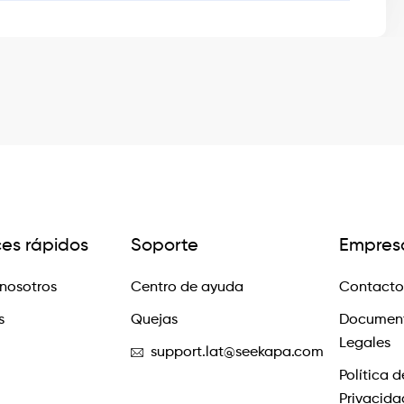
ces rápidos
Soporte
Empres
nosotros
Centro de ayuda
Contacto
s
Quejas
Documen
Legales
support.lat@seekapa.com
Política d
Privacida