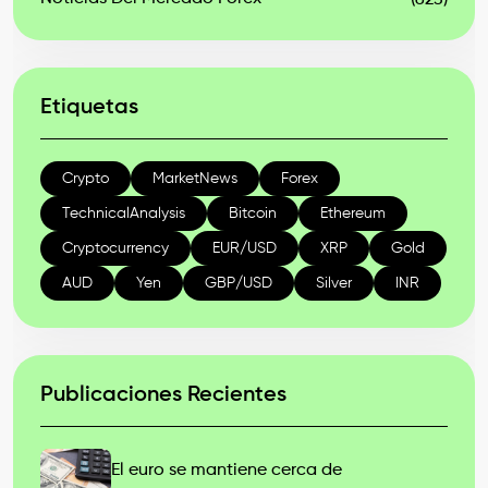
(623)
Etiquetas
Crypto
MarketNews
Forex
TechnicalAnalysis
Bitcoin
Ethereum
Cryptocurrency
EUR/USD
XRP
Gold
AUD
Yen
GBP/USD
Silver
INR
Publicaciones Recientes
El euro se mantiene cerca de