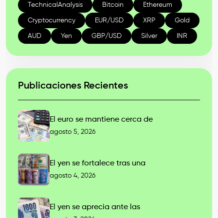
TechnicalAnalysis
Bitcoin
Ethereum
Cryptocurrency
EUR/USD
XRP
Gold
AUD
Yen
GBP/USD
Silver
INR
Publicaciones Recientes
El euro se mantiene cerca de
agosto 5, 2026
El yen se fortalece tras una
agosto 4, 2026
El yen se aprecia ante las