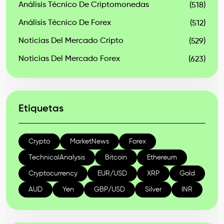
Análisis Técnico De Criptomonedas
(518)
Análisis Técnico De Forex
(512)
Noticias Del Mercado Cripto
(529)
Noticias Del Mercado Forex
(623)
Etiquetas
Crypto
MarketNews
Forex
TechnicalAnalysis
Bitcoin
Ethereum
Cryptocurrency
EUR/USD
XRP
Gold
AUD
Yen
GBP/USD
Silver
INR