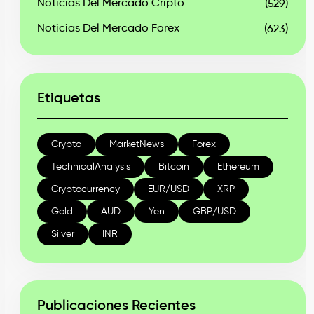
Noticias Del Mercado Cripto
(529)
Noticias Del Mercado Forex
(623)
Etiquetas
Crypto
MarketNews
Forex
TechnicalAnalysis
Bitcoin
Ethereum
Cryptocurrency
EUR/USD
XRP
Gold
AUD
Yen
GBP/USD
Silver
INR
Publicaciones Recientes