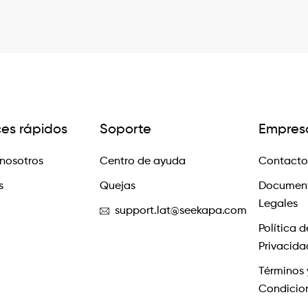
ces rápidos
Soporte
Empres
nosotros
Centro de ayuda
Contacto
s
Quejas
Documen
Legales
support.lat@seekapa.com
Política d
Privacida
Términos 
Condicio