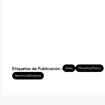
forex
MonetaryPolicy
Etiquetas de Publicación :
technicalAnalysis