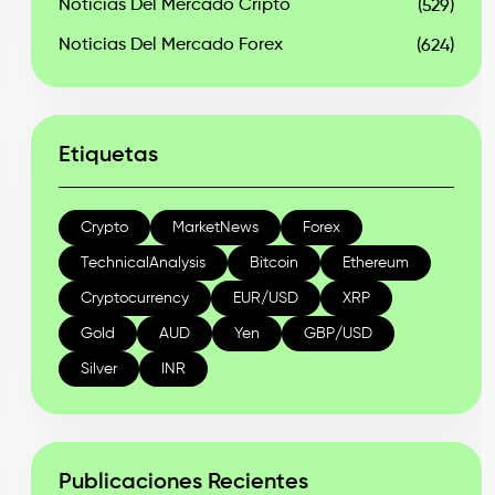
Noticias Del Mercado Cripto
(529)
Noticias Del Mercado Forex
(624)
Etiquetas
Crypto
MarketNews
Forex
TechnicalAnalysis
Bitcoin
Ethereum
Cryptocurrency
EUR/USD
XRP
Gold
AUD
Yen
GBP/USD
Silver
INR
Publicaciones Recientes