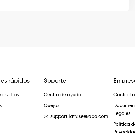
ces rápidos
Soporte
Empres
nosotros
Centro de ayuda
Contacto
s
Quejas
Documen
Legales
support.lat@seekapa.com
Política d
Privacida