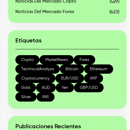
Noticias Del Mercado Cripto
(529)
Noticias Del Mercado Forex
(623)
Etiquetas
Crypto
MarketNews
Forex
TechnicalAnalysis
Bitcoin
Ethereum
Cryptocurrency
EUR/USD
XRP
Gold
AUD
Yen
GBP/USD
Silver
INR
Publicaciones Recientes