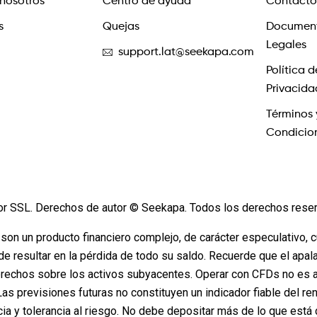
nosotros
Centro de ayuda
Contacto
s
Quejas
Documen
Legales
support.lat@seekapa.com
Política d
Privacida
Términos 
Condicio
or SSL. Derechos de autor © Seekapa. Todos los derechos rese
 son un producto financiero complejo, de carácter especulativo, 
de resultar en la pérdida de todo su saldo. Recuerde que el apa
rechos sobre los activos subyacentes. Operar con CFDs no es a
 Las previsiones futuras no constituyen un indicador fiable del re
cia y tolerancia al riesgo. No debe depositar más de lo que e