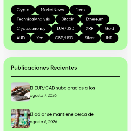
Crypto
MarketNews
Forex
TechnicalAnalysis
Bitcoin
Ethereum
Cryptocurrency
EUR/USD
XRP
Gold
AUD
Yen
GBP/USD
Silver
INR
Publicaciones Recientes
El EUR/CAD sube gracias a los
agosto 7, 2026
El dólar se mantiene cerca de
agosto 6, 2026