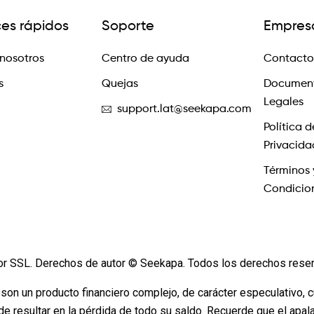
ces rápidos
Soporte
Empres
nosotros
Centro de ayuda
Contacto
s
Quejas
Documen
Legales
support.lat@seekapa.com
Política d
Privacida
Términos 
Condicio
or SSL. Derechos de autor © Seekapa. Todos los derechos rese
 son un producto financiero complejo, de carácter especulativo, 
de resultar en la pérdida de todo su saldo. Recuerde que el apa