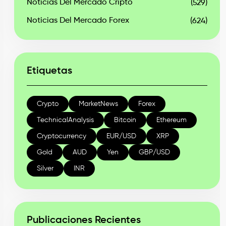
Noticias Del Mercado Cripto
(529)
Noticias Del Mercado Forex
(624)
Etiquetas
Crypto
MarketNews
Forex
TechnicalAnalysis
Bitcoin
Ethereum
Cryptocurrency
EUR/USD
XRP
Gold
AUD
Yen
GBP/USD
Silver
INR
Publicaciones Recientes