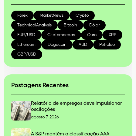
Forex
MarketNews
Crypto
TechnicalAnalysis
Bitcoin
Dólar
EUR/USD
Criptomoedas
Ouro
XRP
Ethereum
Dogecoin
AUD
Petróleo
GBP/USD
Postagens Recentes
Relatório de empregos deve impulsionar
oscilações
agosto 7, 2026
A S&P mantém a classificação AAA