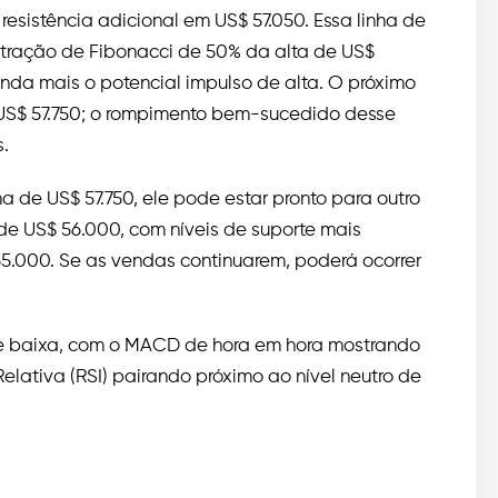
esistência adicional em US$ 57.050. Essa linha de
retração de Fibonacci de 50% da alta de US$
nda mais o potencial impulso de alta. O próximo
e US$ 57.750; o rompimento bem-sucedido desse
.
a de US$ 57.750, ele pode estar pronto para outro
e de US$ 56.000, com níveis de suporte mais
55.000. Se as vendas continuarem, poderá ocorrer
e baixa, com o MACD de hora em hora mostrando
lativa (RSI) pairando próximo ao nível neutro de