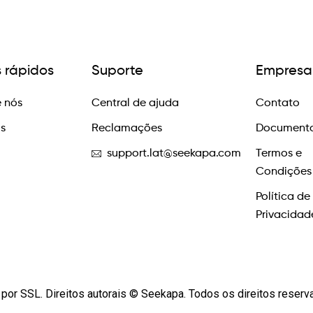
s rápidos
Suporte
Empresa
 nós
Central de ajuda
Contato
os
Reclamações
Documento
support.lat@seekapa.com
Termos e
Condições
Política de
Privacidad
por SSL. Direitos autorais © Seekapa. Todos os direitos reser