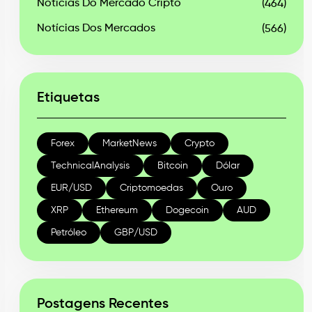
Notícias Do Mercado Cripto
(464)
Notícias Dos Mercados
(566)
Etiquetas
Forex
MarketNews
Crypto
TechnicalAnalysis
Bitcoin
Dólar
EUR/USD
Criptomoedas
Ouro
XRP
Ethereum
Dogecoin
AUD
Petróleo
GBP/USD
Postagens Recentes