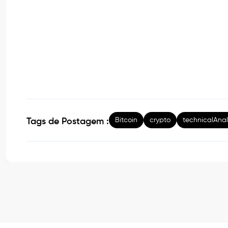
Bitcoin
crypto
technicalAnal
Tags de Postagem :