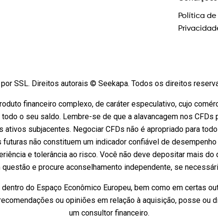
Política de
Privacidad
por SSL. Direitos autorais © Seekapa. Todos os direitos reser
oduto financeiro complexo, de caráter especulativo, cujo comérc
 todo o seu saldo. Lembre-se de que a alavancagem nos CFDs pod
 ativos subjacentes. Negociar CFDs não é apropriado para tod
s futuras não constituem um indicador confiável de desempenho 
riência e tolerância ao risco. Você não deve depositar mais do 
questão e procure aconselhamento independente, se necessário.
s dentro do Espaço Econômico Europeu, bem como em certas outr
recomendações ou opiniões em relação à aquisição, posse ou di
um consultor financeiro.