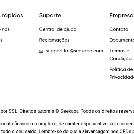
s rápidos
Suporte
Empresa
 nós
Central de ajuda
Contato
os
Reclamações
Documento
support.lat@seekapa.com
Termos e
Condições
Política de
Privacidad
por SSL. Direitos autorais © Seekapa. Todos os direitos reser
oduto financeiro complexo, de caráter especulativo, cujo comérc
 todo o seu saldo. Lembre-se de que a alavancagem nos CFDs pod