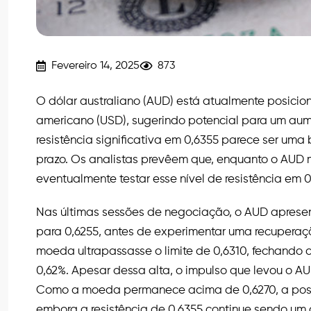
Fevereiro 14, 2025
873
O dólar australiano (AUD) está atualmente posici
americano (USD), sugerindo potencial para um aum
resistência significativa em 0,6355 parece ser uma
prazo. Os analistas prevêem que, enquanto o AUD m
eventualmente testar esse nível de resistência em 0
Nas últimas sessões de negociação, o AUD apres
para 0,6255, antes de experimentar uma recuperaç
moeda ultrapassasse o limite de 0,6310, fechando
0,62%. Apesar dessa alta, o impulso que levou o AUD
Como a moeda permanece acima de 0,6270, a possib
embora a resistência de 0,6355 continue sendo um o