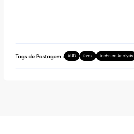
AUD
forex
technicalAnalysis
Tags de Postagem :