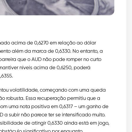
onado acima de 0,6270 em relação ao dólar
ento além da marca de 0,6330. No entanto, a
 barreira que o AUD não pode romper no curto
antiver níveis acima de 0,6250, poderá
,6355.
entou volatilidade, começando com uma queda
ão robusta. Essa recuperação permitiu que a
 com uma nota positiva em 0,6317 – um ganho de
 a subir não parece ter se intensificado muito.
ilidade de atingir 0,6330 ainda está em jogo,
bstáculo significativo por enquanto.