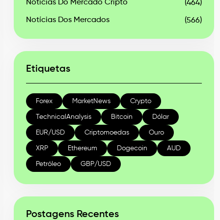
Notícias Do Mercado Cripto
(464)
Notícias Dos Mercados
(566)
Etiquetas
Forex
MarketNews
Crypto
TechnicalAnalysis
Bitcoin
Dólar
EUR/USD
Criptomoedas
Ouro
XRP
Ethereum
Dogecoin
AUD
Petróleo
GBP/USD
Postagens Recentes