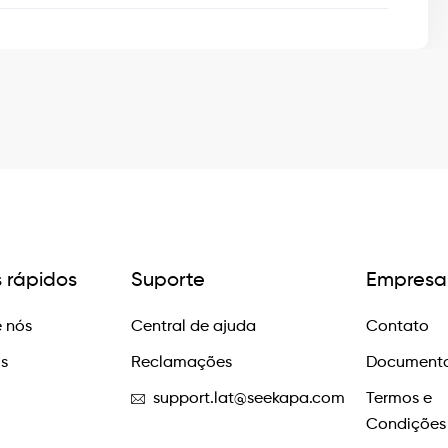
s rápidos
Suporte
Empresa
 nós
Central de ajuda
Contato
os
Reclamações
Documento
support.lat@seekapa.com
Termos e
Condições