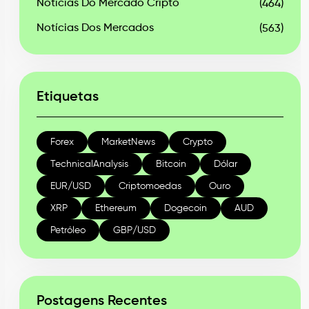
Notícias Do Mercado Cripto
(464)
Notícias Dos Mercados
(563)
Etiquetas
Forex
MarketNews
Crypto
TechnicalAnalysis
Bitcoin
Dólar
EUR/USD
Criptomoedas
Ouro
XRP
Ethereum
Dogecoin
AUD
Petróleo
GBP/USD
Postagens Recentes