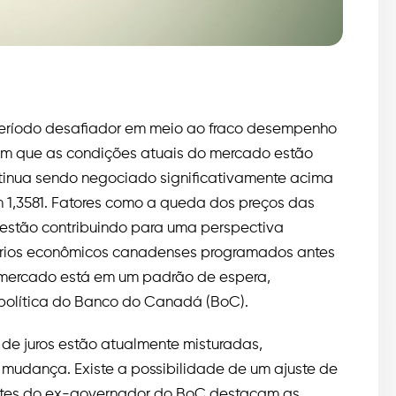
eríodo desafiador em meio ao fraco desempenho
am que as condições atuais do mercado estão
tinua sendo negociado significativamente acima
 1,3581. Fatores como a queda dos preços das
 estão contribuindo para uma perspectiva
tórios econômicos canadenses programados antes
 mercado está em um padrão de espera,
 política do Banco do Canadá (BoC).
de juros estão atualmente misturadas,
mudança. Existe a possibilidade de um ajuste de
entes do ex-governador do BoC destacam as