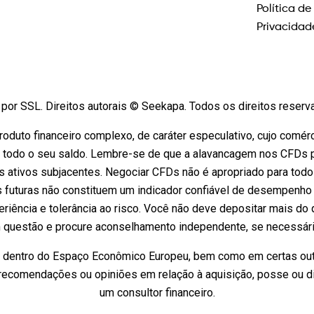
Política de
Privacidad
por SSL. Direitos autorais © Seekapa. Todos os direitos reser
oduto financeiro complexo, de caráter especulativo, cujo comérc
 todo o seu saldo. Lembre-se de que a alavancagem nos CFDs pod
 ativos subjacentes. Negociar CFDs não é apropriado para tod
s futuras não constituem um indicador confiável de desempenho 
riência e tolerância ao risco. Você não deve depositar mais do 
questão e procure aconselhamento independente, se necessário.
s dentro do Espaço Econômico Europeu, bem como em certas outr
recomendações ou opiniões em relação à aquisição, posse ou di
um consultor financeiro.