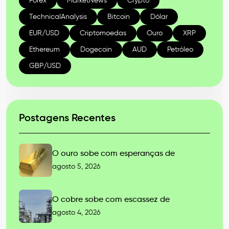
Forex
MarketNews
Crypto
TechnicalAnalysis
Bitcoin
Dólar
EUR/USD
Criptomoedas
Ouro
XRP
Ethereum
Dogecoin
AUD
Petróleo
GBP/USD
Postagens Recentes
O ouro sobe com esperanças de
agosto 5, 2026
O cobre sobe com escassez de
agosto 4, 2026