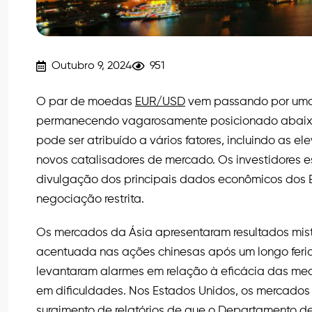
Outubro 9, 2024
951
O par de moedas
EUR/USD
vem passando por uma 
permanecendo vagarosamente posicionado abaixo 
pode ser atribuído a vários fatores, incluindo as e
novos catalisadores de mercado. Os investidores 
divulgação dos principais dados econômicos dos E
negociação restrita.
Os mercados da Ásia apresentaram resultados mis
acentuada nas ações chinesas após um longo feria
levantaram alarmes em relação à eficácia das med
em dificuldades. Nos Estados Unidos, os mercados 
surgimento de relatórios de que o Departamento de