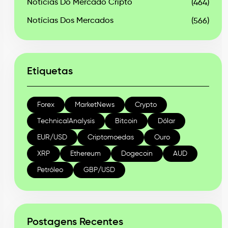
Notícias Do Mercado Cripto
(464)
Notícias Dos Mercados
(566)
Etiquetas
Forex
MarketNews
Crypto
TechnicalAnalysis
Bitcoin
Dólar
EUR/USD
Criptomoedas
Ouro
XRP
Ethereum
Dogecoin
AUD
Petróleo
GBP/USD
Postagens Recentes