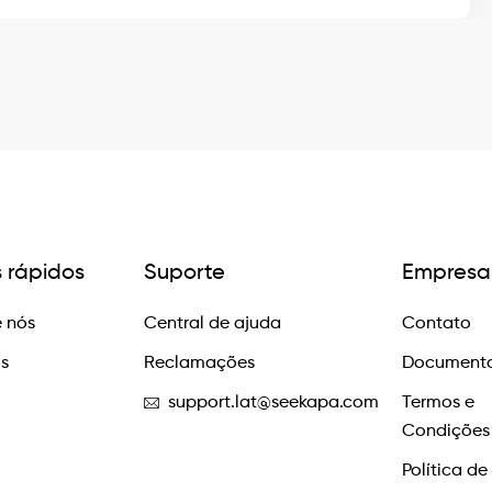
s rápidos
Suporte
Empresa
 nós
Central de ajuda
Contato
os
Reclamações
Documento
support.lat@seekapa.com
Termos e
Condições
Política de