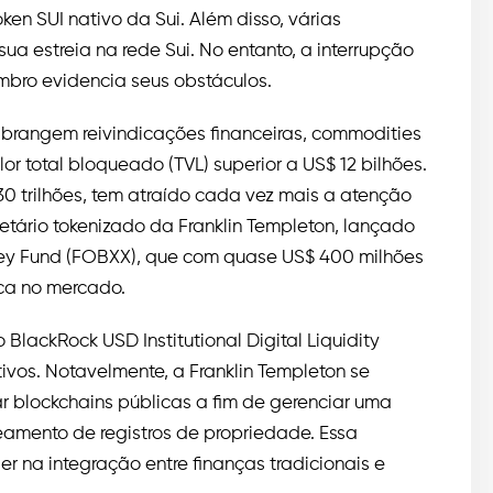
ken SUI nativo da Sui. Além disso, várias
ua estreia na rede Sui. No entanto, a interrupção
bro evidencia seus obstáculos.
abrangem reivindicações financeiras, commodities
or total bloqueado (TVL) superior a US$ 12 bilhões.
0 trilhões, tem atraído cada vez mais a atenção
etário tokenizado da Franklin Templeton, lançado
ey Fund (FOBXX), que com quase US$ 400 milhões
ca no mercado.
lackRock USD Institutional Digital Liquidity
vos. Notavelmente, a Franklin Templeton se
ar blockchains públicas a fim de gerenciar uma
reamento de registros de propriedade. Essa
 na integração entre finanças tradicionais e