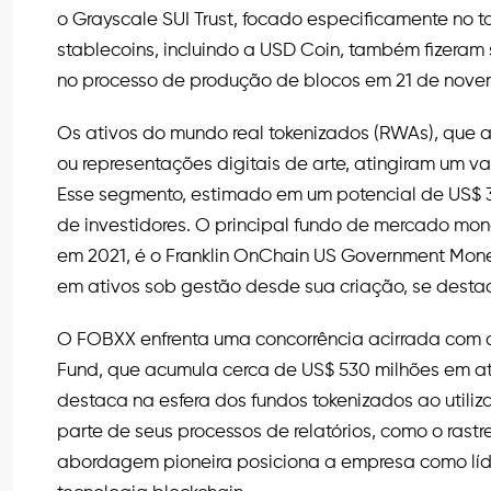
o Grayscale SUI Trust, focado especificamente no to
stablecoins, incluindo a USD Coin, também fizeram s
no processo de produção de blocos em 21 de novem
Os ativos do mundo real tokenizados (RWAs), que 
ou representações digitais de arte, atingiram um val
Esse segmento, estimado em um potencial de US$ 3
de investidores. O principal fundo de mercado mon
em 2021, é o Franklin OnChain US Government Mon
em ativos sob gestão desde sua criação, se desta
O FOBXX enfrenta uma concorrência acirrada com o B
Fund, que acumula cerca de US$ 530 milhões em ati
destaca na esfera dos fundos tokenizados ao utiliz
parte de seus processos de relatórios, como o rast
abordagem pioneira posiciona a empresa como líder