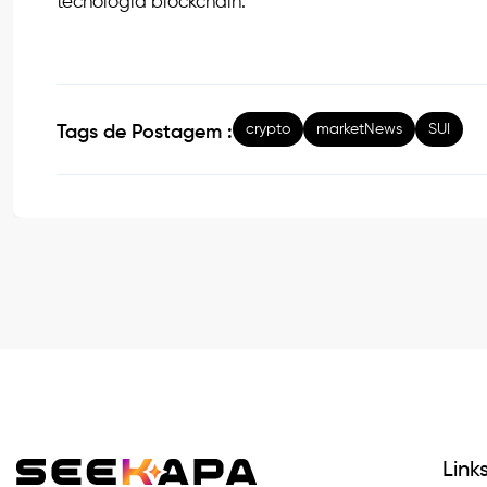
tecnologia blockchain.
crypto
marketNews
SUI
Tags de Postagem :
Link