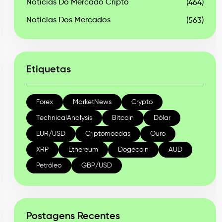
Notícias Do Mercado Cripto
(464)
Notícias Dos Mercados
(563)
Etiquetas
Forex
MarketNews
Crypto
TechnicalAnalysis
Bitcoin
Dólar
EUR/USD
Criptomoedas
Ouro
XRP
Ethereum
Dogecoin
AUD
Petróleo
GBP/USD
Postagens Recentes