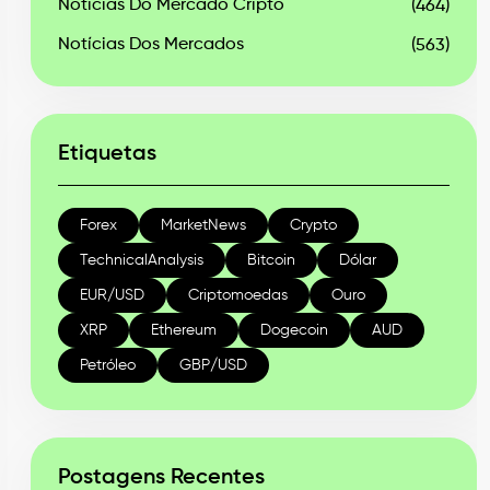
Notícias Do Mercado Cripto
(464)
Notícias Dos Mercados
(563)
Etiquetas
Forex
MarketNews
Crypto
TechnicalAnalysis
Bitcoin
Dólar
EUR/USD
Criptomoedas
Ouro
XRP
Ethereum
Dogecoin
AUD
Petróleo
GBP/USD
Postagens Recentes