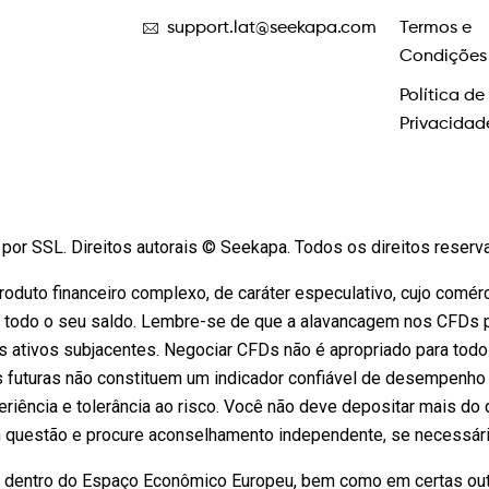
support.lat@seekapa.com
Termos e
Condições
Política de
Privacidad
por SSL. Direitos autorais © Seekapa. Todos os direitos reser
oduto financeiro complexo, de caráter especulativo, cujo comérc
 todo o seu saldo. Lembre-se de que a alavancagem nos CFDs pod
 ativos subjacentes. Negociar CFDs não é apropriado para tod
s futuras não constituem um indicador confiável de desempenho 
riência e tolerância ao risco. Você não deve depositar mais do 
questão e procure aconselhamento independente, se necessário.
s dentro do Espaço Econômico Europeu, bem como em certas outr