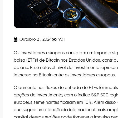
Outubro 21, 2024
901
Os investidores europeus causaram um impacto si
bolsa (ETFs) de
Bitcoin
nos Estados Unidos, contri
do ano. Esse notável nível de investimento represen
interesse na
Bitcoin
entre os investidores europeus.
O aumento nos fluxos de entrada de ETFs foi imp
opções de investimento, com o índice S&P 500 reg
europeus semelhantes ficaram em 10%. Além disso,
que sugere uma tendência internacional mais amp
capital dessas regiões pode fornecer o impulso ne