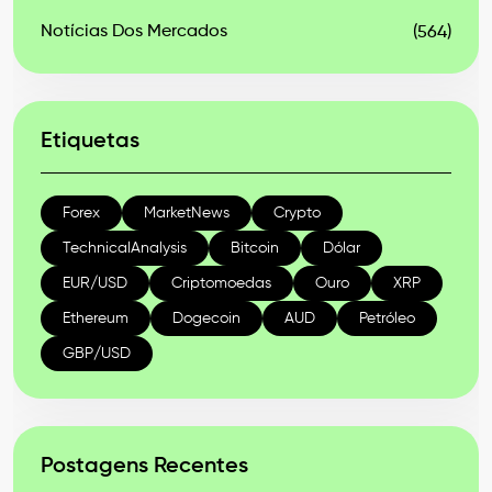
Notícias Dos Mercados
(564)
Etiquetas
Forex
MarketNews
Crypto
TechnicalAnalysis
Bitcoin
Dólar
EUR/USD
Criptomoedas
Ouro
XRP
Ethereum
Dogecoin
AUD
Petróleo
GBP/USD
Postagens Recentes