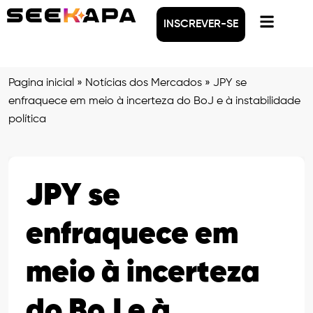
INSCREVER-SE
Pagina inicial
»
Notícias dos Mercados
»
JPY se
enfraquece em meio à incerteza do BoJ e à instabilidade
política
JPY se
enfraquece em
meio à incerteza
do BoJ e à