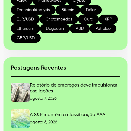
Forex
MarketNews
Crypto
TechnicalAnalysis
Bitcoin
Dólar
EUR/USD
Criptomoedas
Ouro
XRP
Ethereum
Dogecoin
AUD
Petróleo
GBP/USD
Postagens Recentes
Relatório de empregos deve impulsionar
oscilações
agosto 7, 2026
A S&P mantém a classificação AAA
agosto 6, 2026