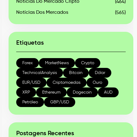
Notícias Do Mercado Cripto
(464)
Notícias Dos Mercados
(565)
Etiquetas
Forex
MarketNews
Crypto
TechnicalAnalysis
Bitcoin
Dólar
EUR/USD
Criptomoedas
Ouro
XRP
Ethereum
Dogecoin
AUD
Petróleo
GBP/USD
Postagens Recentes