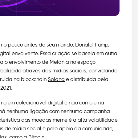
p pouco antes de seu marido, Donald Trump,
igital envolvente. Essa criação se baseia em outra
a o envolvimento de Melania no espaço
 realizado através das mídias sociais, convidando
ruída na blockchain
Solana
e distribuída pela
2021.
como um colecionável digital e não como uma
ão há nenhuma ligação com nenhuma campanha
terística das moedas meme é a alta volatilidade,
 de mídia social e pelo apoio da comunidade,
das, como a
Bitcoin
.