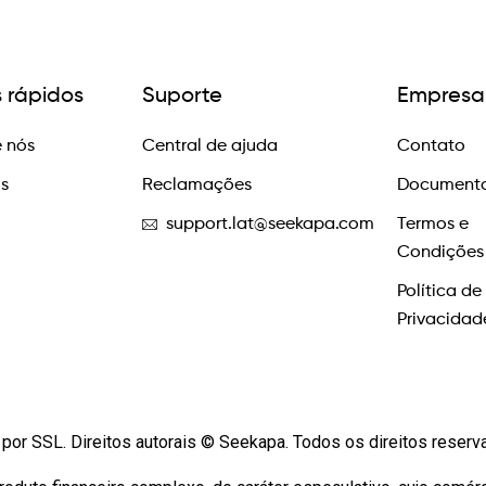
s rápidos
Suporte
Empresa
 nós
Central de ajuda
Contato
os
Reclamações
Documento
support.lat@seekapa.com
Termos e
Condições
Política de
Privacidad
por SSL. Direitos autorais © Seekapa. Todos os direitos reser