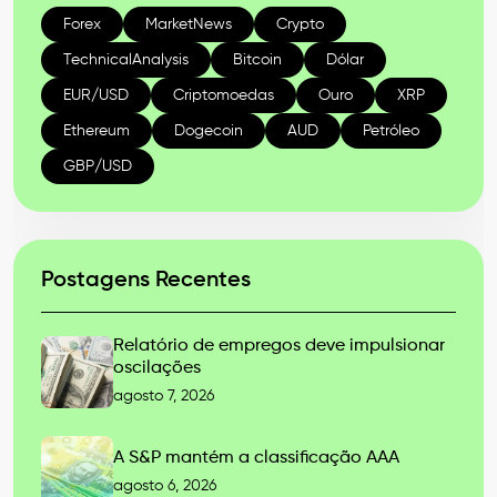
Forex
MarketNews
Crypto
TechnicalAnalysis
Bitcoin
Dólar
EUR/USD
Criptomoedas
Ouro
XRP
Ethereum
Dogecoin
AUD
Petróleo
GBP/USD
Postagens Recentes
Relatório de empregos deve impulsionar
oscilações
agosto 7, 2026
A S&P mantém a classificação AAA
agosto 6, 2026