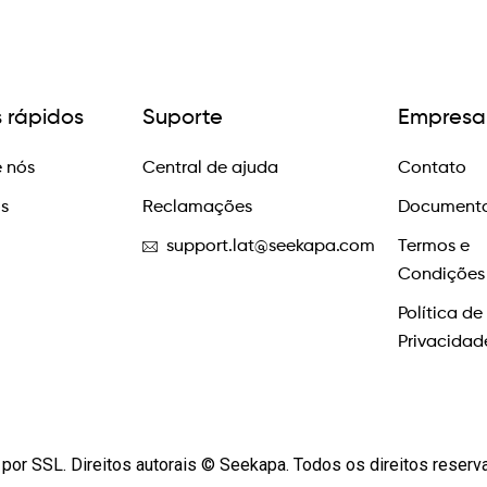
s rápidos
Suporte
Empresa
 nós
Central de ajuda
Contato
os
Reclamações
Documento
support.lat@seekapa.com
Termos e
Condições
Política de
Privacidad
por SSL. Direitos autorais © Seekapa. Todos os direitos reser