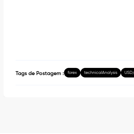
forex
technicalAnalysis
USD
Tags de Postagem :