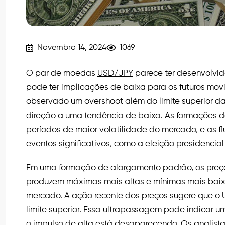
Novembro 14, 2024
1069
O par de moedas
USD/JPY
parece ter desenvolvi
pode ter implicações de baixa para os futuros mov
observado um overshoot além do limite superior 
direção a uma tendência de baixa. As formações 
períodos de maior volatilidade do mercado, e as f
eventos significativos, como a eleição presidencia
Em uma formação de alargamento padrão, os preço
produzem máximas mais altas e mínimas mais baixa
mercado. A ação recente dos preços sugere que o
limite superior. Essa ultrapassagem pode indicar
o impulso de alta está desaparecendo. Os analistas