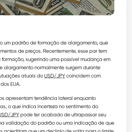
do um padrão de formação de alargamento, que
imentos de preços. Recentemente, esse par tem
da formação, sugerindo uma possível mudança em
de alargamento normalmente surgem durante
lutuações atuais do
USD/JPY
coincidem com
l dos EUA.
s apresentam tendência lateral enquanto
s, o que indica incerteza no sentimento do
USD/JPY
pode ter acabado de ultrapassar seu
 uma validação do padrão ou uma indicação de que
 acreditam que um declínio de volta para o limite