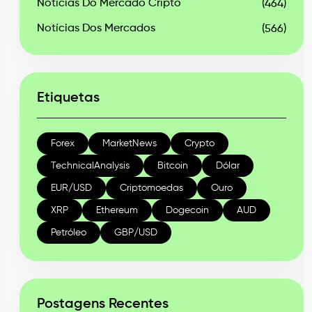
Notícias Do Mercado Cripto
(464)
Notícias Dos Mercados
(566)
Etiquetas
Forex
MarketNews
Crypto
TechnicalAnalysis
Bitcoin
Dólar
EUR/USD
Criptomoedas
Ouro
XRP
Ethereum
Dogecoin
AUD
Petróleo
GBP/USD
Postagens Recentes