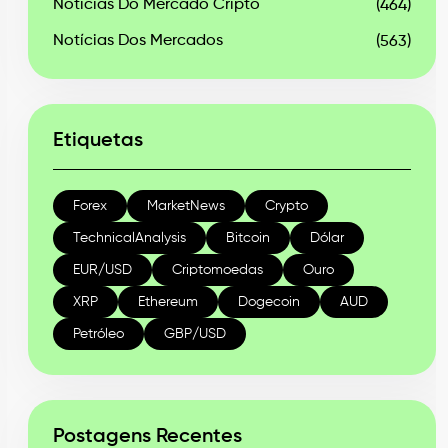
Notícias Do Mercado Cripto
(464)
Notícias Dos Mercados
(563)
Etiquetas
Forex
MarketNews
Crypto
TechnicalAnalysis
Bitcoin
Dólar
EUR/USD
Criptomoedas
Ouro
XRP
Ethereum
Dogecoin
AUD
Petróleo
GBP/USD
Postagens Recentes