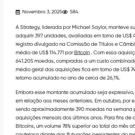
Novembro 3, 2025
584
A Strategy, liderada por Michael Saylor, manteve
adquirir 397 unidades, avaliadas em torno de US$
registro divulgado na Comissão de Títulos e Câmbi
médio de US$ 114.771 por
Bitcoin
. Com essa aquisiç
641.205 moedas, compradas a um custo combinado
médio geral das aquisições fica em torno de US$ 7
retorno acumulado no ano de cerca de 26,1%.
Embora esse montante acumulado seja expressivo,
em relação aos meses anteriores. Em outubro, por 
sendo aproximadamente 390 moedas na semana p
aquisições mensais dos últimos anos. Para fins de 
Bitcoins, um volume 78% superior ao total do mês 
cautelosa diante das flutuações persistentes do m