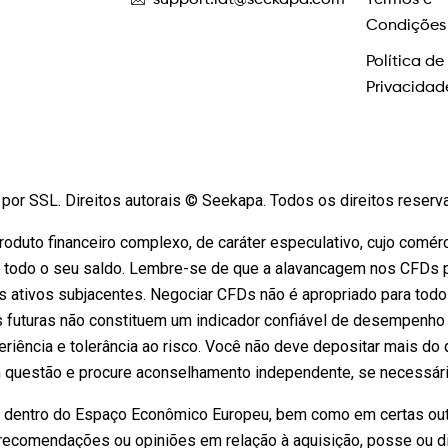
support.lat@seekapa.com
Termos e
Condições
Política de
Privacidad
por SSL. Direitos autorais © Seekapa. Todos os direitos reser
oduto financeiro complexo, de caráter especulativo, cujo comérc
 todo o seu saldo. Lembre-se de que a alavancagem nos CFDs pod
 ativos subjacentes. Negociar CFDs não é apropriado para tod
s futuras não constituem um indicador confiável de desempenho 
riência e tolerância ao risco. Você não deve depositar mais do 
questão e procure aconselhamento independente, se necessário.
s dentro do Espaço Econômico Europeu, bem como em certas outr
recomendações ou opiniões em relação à aquisição, posse ou di