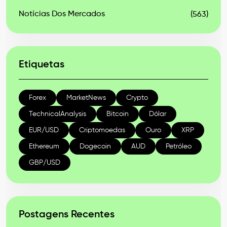
Notícias Dos Mercados
(563)
Etiquetas
Forex
MarketNews
Crypto
TechnicalAnalysis
Bitcoin
Dólar
EUR/USD
Criptomoedas
Ouro
XRP
Ethereum
Dogecoin
AUD
Petróleo
GBP/USD
Postagens Recentes