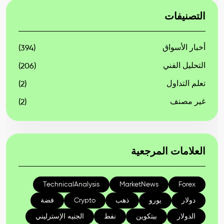
التصنيفات
أخبار الأسواق
(394)
التحليل الفني
(206)
تعلم التداول
(2)
غير مصنف
(2)
العلامات المرجعية
TechnicalAnalysis
MarketNews
Forex
دولار
يورو
ذهب
Crypto
فضة
الدولار
بيتكوين
نفط
الجنيه الإسترليني