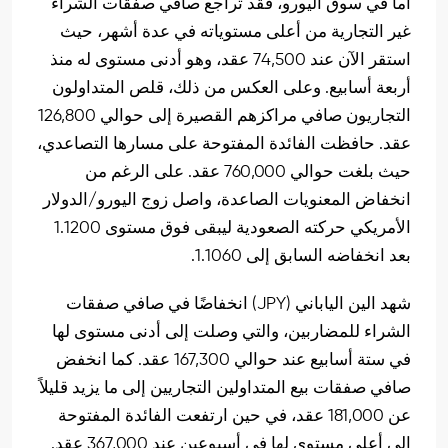
أما في سوق اليورو، فقد تراجع صافي صفقات الشراء
غير التجارية من أعلى مستوياته في عدة أشهر، حيث
استقر الآن عند 74,500 عقد، وهو أدنى مستوى له منذ
أربعة أسابيع. وعلى العكس من ذلك، قلص المتداولون
التجاريون صافي مراكزهم القصيرة إلى حوالي 126,800
عقد. حافظت الفائدة المفتوحة على مسارها التصاعدي،
حيث بلغت حوالي 760,000 عقد. على الرغم من
انخفاض المعنويات الصاعدة، واصل زوج اليورو/الدولار
الأمريكي حركته الصعودية ليبقى فوق مستوى 1.1200
بعد انخفاضه السابق إلى 1.1060.
شهد الين الياباني (JPY) انخفاضًا في صافي صفقات
الشراء للمضاربين، والتي وصلت إلى أدنى مستوى لها
في ستة أسابيع عند حوالي 167,300 عقد. كما انخفض
صافي صفقات بيع المتداولين التجاريين إلى ما يزيد قليلاً
عن 181,000 عقد، في حين ارتفعت الفائدة المفتوحة
إلى أعلى مستوى لها في أسبوعين عند 367,000 عقد.