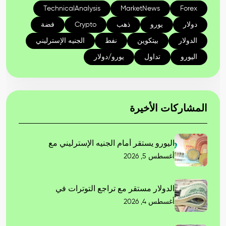
TechnicalAnalysis
MarketNews
Forex
دولار
يورو
ذهب
Crypto
فضة
الدولار
بيتكوين
نفط
الجنيه الإسترليني
اليورو
تداول
يورو/دولار
المشاركات الأخيرة
اليورو يستقر أمام الجنيه الإسترليني مع
أغسطس 5, 2026
الدولار مستقر مع تراجع التوترات في
أغسطس 4, 2026