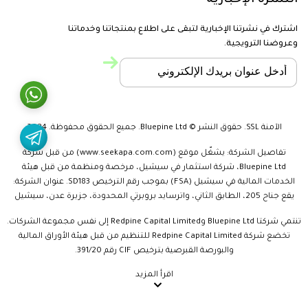
النشرة الإخبارية
اشترك في نشرتنا الإخبارية لتبقى على اطلاع بمنتجاتنا وخدماتنا
وعروضنا الترويجية.
الآمنة SSL. حقوق النشر © Bluepine Ltd. جميع الحقوق محفوظة. 2024
تفاصيل الشركة: يشغّل موقع (www.seekapa.com.com) من قبل شركة
Bluepine Ltd، شركة استثمار في سيشيل، مرخصة ومنظمة من قبل هيئة
الخدمات المالية في سيشيل (FSA) بموجب رقم الترخيص SD183. عنوان الشركة:
يقع جناح 205، الطابق الثاني، واترسايد بروبرتي المحدودة، جزيرة عدن، سيشيل
تنتمي شركتا Bluepine Ltd وRedpine Capital Limited إلى نفس مجموعة الشركات.
تخضع شركة Redpine Capital Limited للتنظيم من قبل هيئة الأوراق المالية
والبورصة القبرصية بترخيص CIF رقم 391/20.
اقرأ المزيد