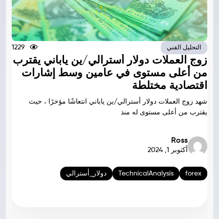
1229
التحليل الفني
زوج العملات دولار أسترالي/ين ياباني يقترب
من أعلى مستوى في عامين وسط إشارات
اقتصادية مختلطة
شهد زوج العملات دولار أسترالي/ين ياباني انتعاشًا مؤخرًا ، حيث
يقترب من أعلى مستوى له منذ
Ross
أكتوبر 1, 2024
forex
TechnicalAnalysis
دولار_أسترالي