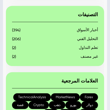
التصنيفات
أخبار الأسواق
(394)
التحليل الفني
(206)
تعلم التداول
(2)
غير مصنف
(2)
العلامات المرجعية
TechnicalAnalysis
MarketNews
Forex
دولار
يورو
ذهب
Crypto
فضة