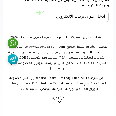
اشترك في نشرتنا الإخبارية لتبقى على اطلاع بمنتجاتنا وخدماتنا
وعروضنا الترويجية.
الآمنة SSL. حقوق النشر © Bluepine Ltd. جميع الحقوق محفوظة. 2024
تفاصيل الشركة: يشغّل موقع (www.seekapa.com.com) من قبل شركة
Bluepine Ltd، شركة استثمار في سيشيل، مرخصة ومنظمة من قبل هيئة
الخدمات المالية في سيشيل (FSA) بموجب رقم الترخيص SD183. عنوان
الشركة: يقع جناح 205، الطابق الثاني، واترسايد بروبرتي المحدودة، جزيرة
عدن، سيشيل
تنتمي شركتا Bluepine Ltd وRedpine Capital Limited إلى نفس مجموعة
الشركات. تخضع شركة Redpine Capital Limited للتنظيم من قبل هيئة
الأوراق المالية والبورصة القبرصية بترخيص CIF رقم 391/20.
اقرأ المزيد