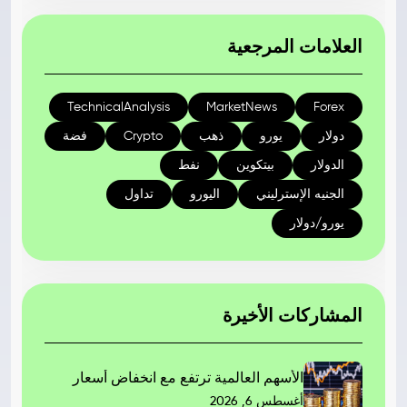
العلامات المرجعية
TechnicalAnalysis
MarketNews
Forex
دولار
يورو
ذهب
Crypto
فضة
الدولار
بيتكوين
نفط
الجنيه الإسترليني
اليورو
تداول
يورو/دولار
المشاركات الأخيرة
الأسهم العالمية ترتفع مع انخفاض أسعار
أغسطس 6, 2026