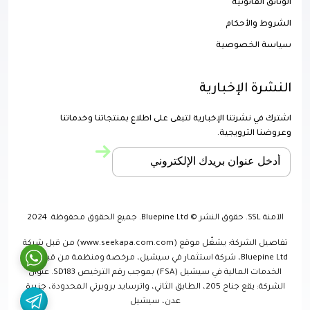
الوثائق القانونية
الشروط والأحكام
سياسة الخصوصية
النشرة الإخبارية
اشترك في نشرتنا الإخبارية لتبقى على اطلاع بمنتجاتنا وخدماتنا
وعروضنا الترويجية.
الآمنة SSL. حقوق النشر © Bluepine Ltd. جميع الحقوق محفوظة. 2024
تفاصيل الشركة: يشغّل موقع (www.seekapa.com.com) من قبل شركة
Bluepine Ltd، شركة استثمار في سيشيل، مرخصة ومنظمة من قبل هيئة
الخدمات المالية في سيشيل (FSA) بموجب رقم الترخيص SD183. عنوان
الشركة: يقع جناح 205، الطابق الثاني، واترسايد بروبرتي المحدودة، جزيرة
عدن، سيشيل